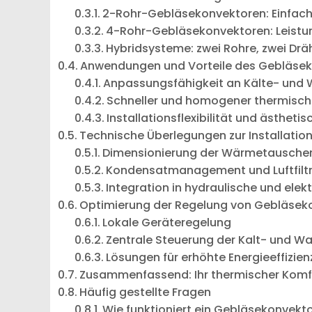
2-Rohr-Gebläsekonvektoren: Einfachhe
4-Rohr-Gebläsekonvektoren: Leistu
Hybridsysteme: zwei Rohre, zwei Drä
Anwendungen und Vorteile des Gebläse
Anpassungsfähigkeit an Kälte- un
Schneller und homogener thermisch
Installationsflexibilität und ästhetis
Technische Überlegungen zur Installatio
Dimensionierung der Wärmetauscher
Kondensatmanagement und Luftfiltr
Integration in hydraulische und elek
Optimierung der Regelung von Gebläsek
Lokale Geräteregelung
Zentrale Steuerung der Kalt- und 
Lösungen für erhöhte Energieeffizien
Zusammenfassend: Ihr thermischer Komf
Häufig gestellte Fragen
Wie funktioniert ein Gebläsekonvekto