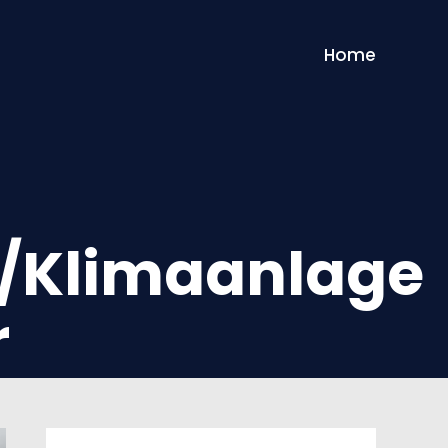
Home
g/Klimaanlage
r