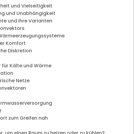
it und Vielseitigkeit
ng und Unabhängigkeit
hte und ihre Varianten
konvektors
d Wärmeerzeugungssysteme
er Komfort
che Diskretion
n
 für Kälte und Wärme
ation
trische Netze
onvektoren
Warmwasserversorgung
z
ort zum Greifen nah
r, um einen Raum zu heizen oder zu kühlen?