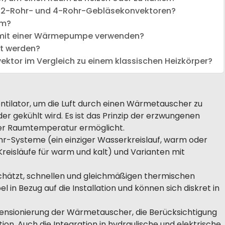
n 2-Rohr- und 4-Rohr-Gebläsekonvektoren?
rm?
 mit einer Wärmepumpe verwenden?
t werden?
ektor im Vergleich zu einem klassischen Heizkörper?
tilator, um die Luft durch einen Wärmetauscher zu
er gekühlt wird. Es ist das Prinzip der erzwungenen
der Raumtemperatur ermöglicht.
hr-Systeme (ein einziger Wasserkreislauf, warm oder
reisläufe für warm und kalt) und Varianten mit
schätzt, schnellen und gleichmäßigen thermischen
el in Bezug auf die Installation und können sich diskret in
imensionierung der Wärmetauscher, die Berücksichtigung
ion. Auch die Integration in hydraulische und elektrische