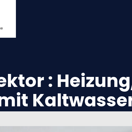
ue
ktor : Heizun
mit Kaltwasse