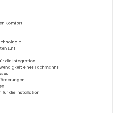
gen Komfort
echnologie
ten Luft
r die Integration
otwendigkeit eines Fachmanns
uses
 Förderungen
ten
für die Installation