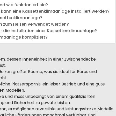
d wie funktioniert sie?
 kann eine Kassettenklimaanlage installiert werden?
assettenklimaanlage?
h zum Heizen verwendet werden?
 die Installation einer Kassettenklimaanlage?
klimaanlage kompliziert?
tem, dessen Inneneinheit in einer Zwischendecke
st.
Heizen großer Räume, was sie ideal für Büros und
cht.
iche Platzersparnis, ein leiser Betrieb und eine gute
len Modellen.
cke und muss unbedingt von einem qualifizierten
 und Sicherheit zu gewährleisten.
ann, ermöglichen reversible und leistungsstarke Modelle
taatliche Förderungen manchmal verfügbar sind.