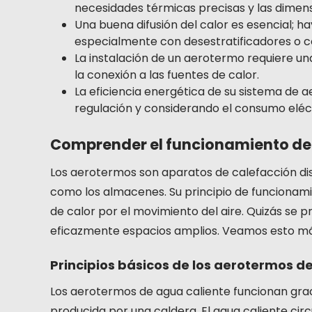
necesidades térmicas precisas y las dimens
Una buena difusión del calor es esencial; ha
especialmente con desestratificadores o co
La instalación de un aerotermo requiere un
la conexión a las fuentes de calor.
La eficiencia energética de su sistema de
regulación y considerando el consumo eléct
Comprender el funcionamiento de
Los aerotermos son aparatos de calefacción dis
como los almacenes. Su principio de funcionamie
de calor por el movimiento del aire. Quizás se
eficazmente espacios amplios. Veamos esto má
Principios básicos de los aerotermos d
Los aerotermos de agua caliente funcionan grac
producida por una caldera. El agua caliente cir