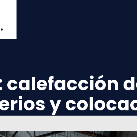
ue
 calefacción 
terios y coloca