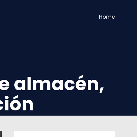
Home
de almacén,
ción