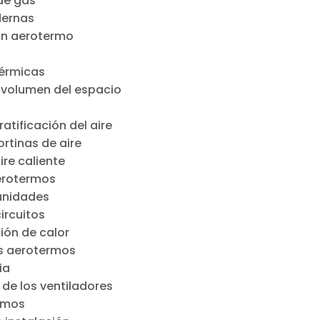
de gas
dernas
 un aerotermo
térmicas
l volumen del espacio
atificación del aire
ortinas de aire
ire caliente
aerotermos
 unidades
ircuitos
ión de calor
os aerotermos
ia
de los ventiladores
ermos