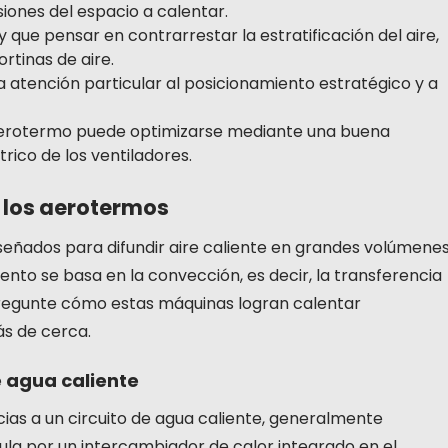
iones del espacio a calentar.
y que pensar en contrarrestar la estratificación del aire,
rtinas de aire.
a atención particular al posicionamiento estratégico y a
 aerotermo puede optimizarse mediante una buena
rico de los ventiladores.
 los aerotermos
eñados para difundir aire caliente en grandes volúmenes
nto se basa en la convección, es decir, la transferencia
 pregunte cómo estas máquinas logran calentar
s de cerca.
e agua caliente
ias a un circuito de agua caliente, generalmente
cula por un intercambiador de calor integrado en el