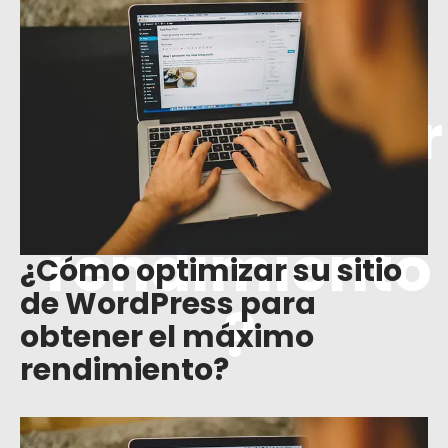
sitio de
WordPress
para obtener
el máximo
rendimiento
¿Cómo optimizar su sitio
de WordPress para
?
obtener el máximo
rendimiento?