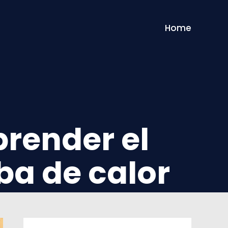
Home
prender el
a de calor