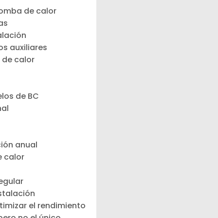
bomba de calor
as
alación
os auxiliares
 de calor
P
elos de BC
nal
ión anual
 calor
egular
stalación
imizar el rendimiento
pero no el único