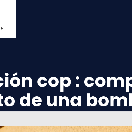
ue
ción cop : com
to de una bomb