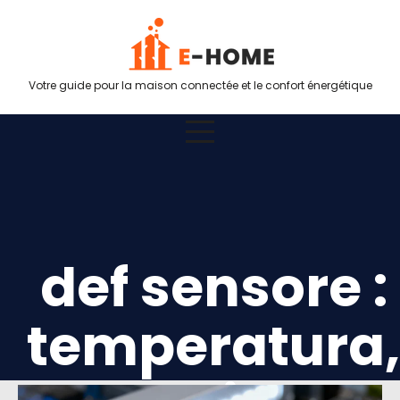
Votre guide pour la maison connectée et le confort énergétique
def sensore :
temperatura,