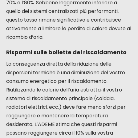
Riduzione delle dispersioni termiche
Il principio stesso del doppio flusso si basa sul
recupero del calore. L’aria viziata che viene
estratta dal vostro interno non viene
semplicemente evacuata all’esterno. Passa
attraverso uno scambiatore termico dove cede
gran parte delle sue calorie all’aria nuova che
arriva. Quest’aria nuova, così preriscaldata, viene
poi immessa nelle vostre zone giorno.
Ciò significa
che reintroducete aria a una temperatura più
gradevole, riducendo così la necessità di
riscaldare quest’aria in entrata da zero.
Per una
VMC a doppio flusso decentralizzata, il rendimento
di questo scambiatore si situa generalmente tra il
70% e l’80%. Sebbene leggermente inferiore a
quello dei sistemi centralizzati più performanti,