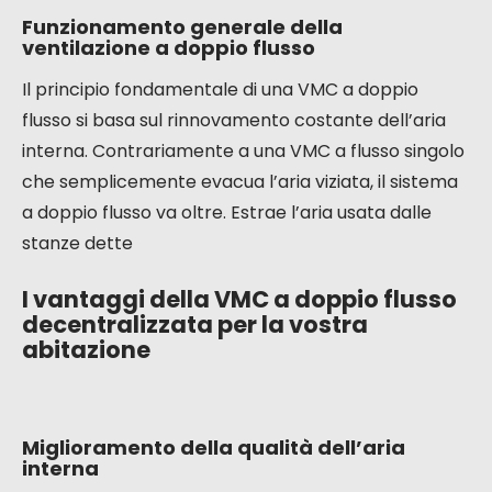
La ventilazione meccanica controllata (VMC) a
doppio flusso decentralizzata rappresenta
un’evoluzione significativa rispetto ai sistemi
tradizionali. Combina i benefici di una ventilazione
efficace con un recupero energetico ottimizzato, il
tutto in una configurazione più adattabile a diversi
tipi di abitazioni.
Funzionamento generale della
ventilazione a doppio flusso
Il principio fondamentale di una VMC a doppio
flusso si basa sul rinnovamento costante dell’aria
interna. Contrariamente a una VMC a flusso singolo
che semplicemente evacua l’aria viziata, il sistema
a doppio flusso va oltre. Estrae l’aria usata dalle
stanze dette