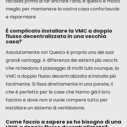
migliorare la qualità dell’aria a casa vostra senza
intraprendere grandi lavori.
Domande Frequenti
Qual è la differenza principale tra una
VMC a flusso singolo e una VMC a doppio
flusso decentralizzata?
Immaginate di arieggiare la vostra casa. Una VMC a
flusso singolo è come aprire una finestra per far
uscire l’aria calda e far entrare l’aria fredda. Una
VMC a doppio flusso decentralizzata è più
intelligente: estrae l’aria calda e viziata dalla vostra
casa, recupera il suo calore per riscaldare l’aria
fresca che entra. È come avere una finestra che si
riscalda prima di far entrare l’aria, e questo è molto
meglio per mantenere la vostra casa confortevole