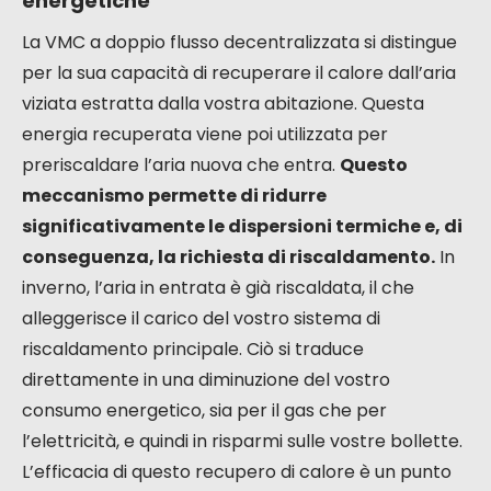
costante di aria fresca. A differenza di una semplice
aerazione tramite finestre, che può far entrare
polvere e pollini, questo sistema filtra l’aria esterna
prima di immetterla nella vostra abitazione. Ciò
significa che respirate un’aria più sana, priva di
particelle sottili, allergeni come il polline e
inquinanti. Questo è un vantaggio considerevole,
soprattutto se soffrite di allergie o problemi
respiratori. Inoltre, gestisce efficacemente l’umidità
interna, riducendo così i rischi di condensa e di
sviluppo di muffe, il che contribuisce a un ambiente
di vita più sano.
Ottimizzazione delle prestazioni
energetiche
La VMC a doppio flusso decentralizzata si distingue