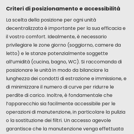
generalmente isolati per evitare la condensa.
Fissaggio dell’unità:
L’unità di ventilazione,
che contiene il ventilatore e lo scambiatore di
calore, viene fissata all’interno dell’abitazione,
contro il muro.
Collegamento elettrico:
L’apparecchio viene
collegato alla rete elettrica.
Messa in servizio:
Una volta completata
l’installazione, l’apparecchio viene avviato e le
portate d’aria vengono verificate e regolate
da un professionista per garantire un
bilanciamento ottimale.
L’assenza di una complessa rete di condotti
riduce considerevolmente il tempo e il costo
dell’installazione.
Criteri di posizionamento e accessibilità