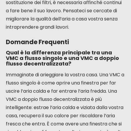
nell’abitazione.
Per concludere sulla VMC a doppio
flusso decentralizzata
Ecco, ora avete una buona idea di cos’è una VMC a
doppio flusso decentralizzata e come funziona. È
una soluzione interessante, soprattutto se state
ristrutturando una vecchia casa e l’installazione di
condotti classici non è semplice. Permette di
rinnovare l’aria senza perdere troppo calore, il che
è piuttosto buono per il comfort e per fare qualche
risparmio. Non dimenticate che l’installazione
richiede un po’ di know-how, e che una
manutenzione regolare, in particolare la
sostituzione dei filtri, è necessaria affinché continui
a fare bene il suo lavoro. Pensateci se cercate di