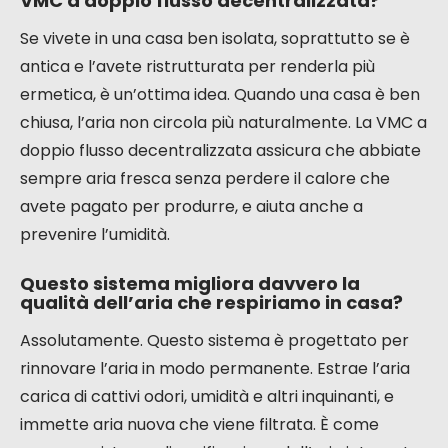
e risparmiare.
È complicato installare la VMC a doppio
flusso decentralizzata in una vecchia
casa?
Assolutamente no! Questo è proprio uno dei suoi
grandi vantaggi. A differenza dei sistemi più vecchi
che richiedono il passaggio di molti tubi ovunque, la
VMC a doppio flusso decentralizzata si installa più
facilmente. Si fissa direttamente in una parete, il
che è perfetto per le case che hanno già il loro
fascino e dove non si vuole rompere tutto per
installare un sistema di ventilazione.
Come faccio a sapere se ho bisogno di una
VMC a doppio flusso decentralizzata?
Se vivete in una casa ben isolata, soprattutto se è