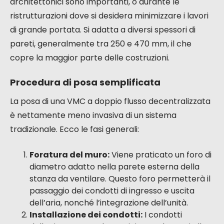
sua semplicità di installazione.
Adattabilità agli edifici antichi e
ristrutturati
Nelle case antiche, l’integrazione di un sistema di
ventilazione centralizzato con condotti può rivelarsi
tecnicamente complicata, se non impossibile,
senza alterare la struttura dell’edificio. La VMC a
doppio flusso decentralizzata offre un’alternativa
ingegnosa. Ogni apparecchio è progettato per
essere installato direttamente in una parete
esterna, non richiedendo così alcuna circolazione di
condotti attraverso i piani o le stanze. Questo la
rende ideale per le case dove le vincoli
architettonici sono importanti, o durante le
ristrutturazioni dove si desidera minimizzare i lavori