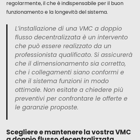
La scelta della posizione per ogni unità
decentralizzata è importante per la sua efficacia e
il vostro comfort. Idealmente, è necessario
privilegiare le zone giorno (soggiorno, camere da
letto) e le stanze potenzialmente soggette
all’umidità (cucina, bagno, WC). Si raccomanda di
posizionare le unità in modo da bilanciare la
lunghezza dei condotti di estrazione e immissione, e
di minimizzare il numero di curve per ridurre le
perdite di carico. Inoltre, è fondamentale che
l’apparecchio sia facilmente accessibile per le
operazioni di manutenzione, in particolare la pulizia
o la sostituzione dei filtri. Un accesso agevole
garantisce che la manutenzione venga effettuata
regolarmente, il che è indispensabile per il buon
funzionamento e la longevità del sistema.