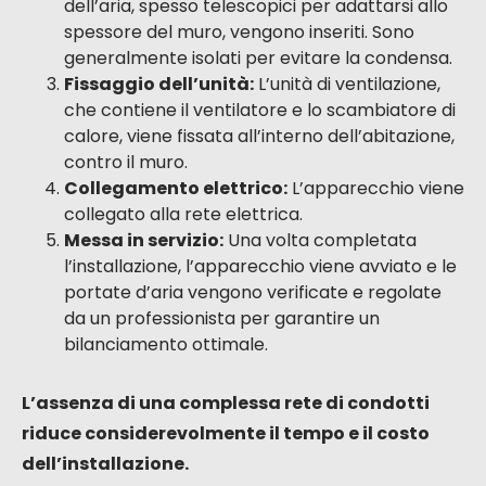
di grande portata. Si adatta a diversi spessori di
pareti, generalmente tra 250 e 470 mm, il che
copre la maggior parte delle costruzioni.
Procedura di posa semplificata
La posa di una VMC a doppio flusso decentralizzata
è nettamente meno invasiva di un sistema
tradizionale. Ecco le fasi generali:
Foratura del muro:
Viene praticato un foro di
diametro adatto nella parete esterna della
stanza da ventilare. Questo foro permetterà il
passaggio dei condotti di ingresso e uscita
dell’aria, nonché l’integrazione dell’unità.
Installazione dei condotti:
I condotti
dell’aria, spesso telescopici per adattarsi allo
spessore del muro, vengono inseriti. Sono