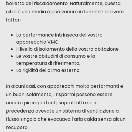
questo tasso rimane significativo e contribuisce
attivamente a limitare le perdite di calore dovute al
ricambio d’aria.
Risparmi sulle bollette del riscaldamento
La conseguenza diretta della riduzione delle
dispersioni termiche è una diminuzione del vostro
consumo energetico per il riscaldamento.
Riutilizzando le calorie dell’aria estratta, il vostro
sistema di riscaldamento principale (caldaia,
radiatori elettrici, ecc.) deve fare meno sforzi per
raggiungere e mantenere la temperatura
desiderata. L’ADEME stima che questi risparmi
possano raggiungere circa il 10% sulla vostra
bolletta del riscaldamento. Naturalmente, questa
cifra è una media e può variare in funzione di diversi