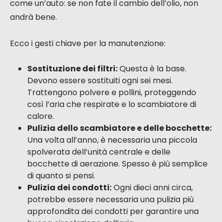
calore (cercate un rendimento NF superiore al 90%
o Phi oltre l’84%) e del consumo elettrico dei
ventilatori. Un consumo ragionevole, diciamo sotto i
50 W-Th-C per la norma NF, è un buon segno.
Pensate anche alla
portata
: deve essere adatta al
volume della vostra casa. Un sistema troppo
potente può seccare l’aria, il che non è l’ideale.
Importanza di una manutenzione regolare
Un sistema ben mantenuto è un sistema che dura e
che funziona come dovrebbe. Se lasciate
accumulare la polvere, la vostra VMC non potrà
fare il suo lavoro correttamente. Ciò significa meno
qualità dell’aria e più spese energetiche. È un po’
come un’auto: se non fate il cambio dell’olio, non
andrà bene.