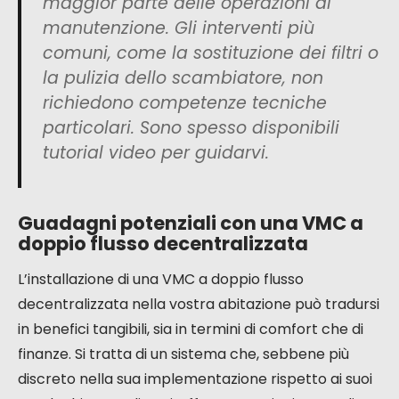
Accessibilità per la manutenzione
Quando installate la vostra VMC, pensate al futuro.
L’apparecchio deve essere facilmente accessibile.
Se il tecnico (o voi stessi) deve smontare metà
della casa per cambiare un filtro, non è pratico.
Assicuratevi che l’unità sia posizionata in un luogo
dove si possa intervenire senza troppe difficoltà.
Chiedete al vostro installatore di specificarvi il
riferimento dei filtri; questo vi faciliterà la vita per
ordinarli in seguito. Il costo dei filtri è generalmente
intorno ai 20€, il che rimane ragionevole per il
comfort e la salute che ne derivano.
È spesso possibile eseguire da soli la
maggior parte delle operazioni di
manutenzione. Gli interventi più