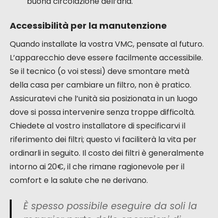
Ecco i gesti chiave per la manutenzione:
Sostituzione dei filtri:
Questa è la base.
Devono essere sostituiti ogni sei mesi.
Trattengono polvere e pollini, proteggendo
così l’aria che respirate e lo scambiatore di
calore.
Pulizia dello scambiatore e delle bocchette:
Una volta all’anno, è necessaria una piccola
spolverata dell’unità centrale e delle
bocchette di aerazione. Spesso è più semplice
di quanto si pensi.
Pulizia dei condotti:
Ogni dieci anni circa,
potrebbe essere necessaria una pulizia più
approfondita dei condotti per garantire una
buona circolazione dell’aria.