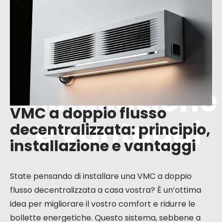
decentralizz
ata:
principio,
installazione
VMC a doppio flusso
e vantaggi
decentralizzata: principio,
installazione e vantaggi
State pensando di installare una VMC a doppio
flusso decentralizzata a casa vostra? È un’ottima
idea per migliorare il vostro comfort e ridurre le
bollette energetiche. Questo sistema, sebbene a