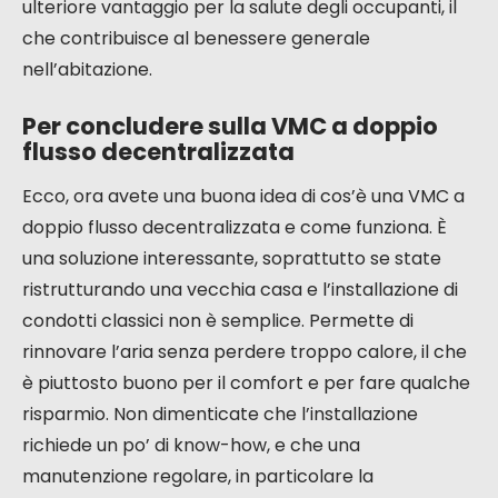
dell’edificio
Oltre ai risparmi diretti, una VMC a doppio flusso
decentralizzata contribuisce al miglioramento
globale della performance energetica della vostra
abitazione. Assicurando un ricambio d’aria costante
e controllato, contribuisce a mantenere un
ambiente interno sano, limitando i problemi di
umidità e condensa che possono degradare i
materiali da costruzione a lungo termine. Inoltre,
permettendo di tenere le finestre chiuse pur
rinnovando l’aria, migliora anche il comfort
acustico, un vantaggio non trascurabile,
soprattutto nelle zone urbane rumorose. L’aria
filtrata, priva di pollini e altre particelle sottili, è un
ulteriore vantaggio per la salute degli occupanti, il
che contribuisce al benessere generale