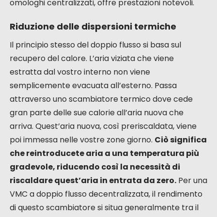
comuni, come la sostituzione dei filtri o
la pulizia dello scambiatore, non
richiedono competenze tecniche
particolari. Sono spesso disponibili
tutorial video per guidarvi.
Guadagni potenziali con una VMC a
doppio flusso decentralizzata
L’installazione di una VMC a doppio flusso
decentralizzata nella vostra abitazione può tradursi
in benefici tangibili, sia in termini di comfort che di
finanze. Si tratta di un sistema che, sebbene più
discreto nella sua implementazione rispetto ai suoi
omologhi centralizzati, offre prestazioni notevoli.