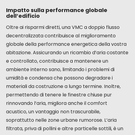
fattori:
La performance intrinseca del vostro
apparecchio VMC.
Il livello di isolamento della vostra abitazione.
Le vostre abitudini di consumo e la
temperatura di riferimento.
La rigidità del clima esterno.
In alcuni casi, con apparecchi molto performanti e
un buon isolamento, i risparmi possono essere
ancora più importanti, soprattutto se in
precedenza avevate un sistema di ventilazione a
flusso singolo che evacuava l’aria calda senza alcun
recupero.
Impatto sulla performance globale