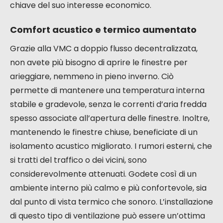
per la sua capacità di recuperare il calore dall’aria
viziata estratta dalla vostra abitazione. Questa
energia recuperata viene poi utilizzata per
preriscaldare l’aria nuova che entra.
Questo
meccanismo permette di ridurre
significativamente le dispersioni termiche e, di
conseguenza, la richiesta di riscaldamento.
In
inverno, l’aria in entrata è già riscaldata, il che
alleggerisce il carico del vostro sistema di
riscaldamento principale. Ciò si traduce
direttamente in una diminuzione del vostro
consumo energetico, sia per il gas che per
l’elettricità, e quindi in risparmi sulle vostre bollette.
L’efficacia di questo recupero di calore è un punto
chiave del suo interesse economico.