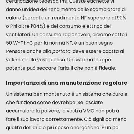
controllata (VMC) a doppio flusso decentralizzata
funzioni al meglio e vi apporti tutti i benefici attesi, è
importante sceglierlo bene e non trascurarne la
manutenzione. Non è così complicato, e ne vale
davvero la pena per la salute della vostra casa e
del vostro portafoglio.
Criteri di selezione di un modello
performante
Quando guardate i diversi modelli, non lasciatevi
impressionare da tutto e da niente. Ci sono cose
precise da considerare per essere sicuri di fare la
scelta giusta.
Privilegiate gli apparecchi
certificati
, come quelli con il marchio NF 205 o la
certificazione tedesca Phi. Queste etichette vi
danno un’idea del rendimento dello scambiatore di