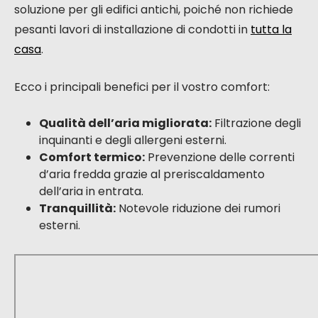
Comfort acustico e termico aumentato
Grazie alla VMC a doppio flusso decentralizzata,
non avete più bisogno di aprire le finestre per
arieggiare, nemmeno in pieno inverno. Ciò
permette di mantenere una temperatura interna
stabile e gradevole, senza le correnti d’aria fredda
spesso associate all’apertura delle finestre. Inoltre,
mantenendo le finestre chiuse, beneficiate di un
isolamento acustico migliorato. I rumori esterni, che
si tratti del traffico o dei vicini, sono
considerevolmente attenuati. Godete così di un
ambiente interno più calmo e più confortevole, sia
dal punto di vista termico che sonoro. L’installazione
di questo tipo di ventilazione può essere un’ottima
soluzione per gli edifici antichi, poiché non richiede
pesanti lavori di installazione di condotti in
tutta la